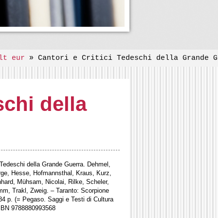
lt eur
» Cantori e Critici Tedeschi della Grande G
schi della
i Tedeschi della Grande Guerra. Dehmel,
ge, Hesse, Hofmannsthal, Kraus, Kurz,
ard, Mühsam, Nicolai, Rilke, Scheler,
amm, Trakl, Zweig. – Taranto: Scorpione
84 p. (= Pegaso. Saggi e Testi di Cultura
ISBN 9788880993568