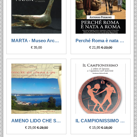
MARTA - Museo Archeologico Nazionale di Taranto
Perché Roma è nata a Roma. Lo sviluppo dei primi agglomerati urbani lungo i sentieri preistorici che facevano il periplo del Mar Mediterraneo
€ 35,00
€ 21,85
€ 23,00
AMENO LIDO CHE S'INCURVA E GIRA
IL CAMPIONISSIMO - L'Atleta di Taranto e l'agonismo nell'Antichità
€ 25,00
€ 29,50
€ 15,00
€ 18,00