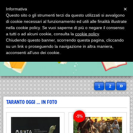
Menu
×
Informativa
Questo sito o gli strumenti terzi da questo utilizzati si avvalgono
SCORPIONE EDITRICE SRL
di cookie necessari al funzionamento ed utili alle finalità illustrate
SCORPIONE EDITRICE SRL via Mignogna, 1 - tel. 0994593993 74123
nella cookie policy. Se vuoi saperne di più o negare il consenso
TARANTO (Italy)
a tutti o ad alcuni cookie, consulta la
cookie policy
.
Chiudendo questo banner, scorrendo questa pagina, cliccando
su un link o proseguendo la navigazione in altra maniera,
acconsenti all’uso dei cookie.
»
1
2
TARANTO OGGI ... IN FOTO
-5%