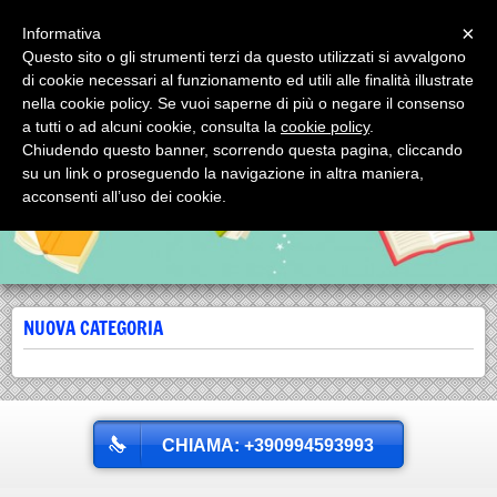
Menu
×
Informativa
Questo sito o gli strumenti terzi da questo utilizzati si avvalgono
SCORPIONE EDITRICE SRL
di cookie necessari al funzionamento ed utili alle finalità illustrate
SCORPIONE EDITRICE SRL via Mignogna, 1 - tel. 0994593993 74123
nella cookie policy. Se vuoi saperne di più o negare il consenso
TARANTO (Italy)
a tutti o ad alcuni cookie, consulta la
cookie policy
.
Chiudendo questo banner, scorrendo questa pagina, cliccando
su un link o proseguendo la navigazione in altra maniera,
acconsenti all’uso dei cookie.
NUOVA CATEGORIA
CHIAMA: +390994593993