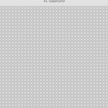
P.I.: 00889710737