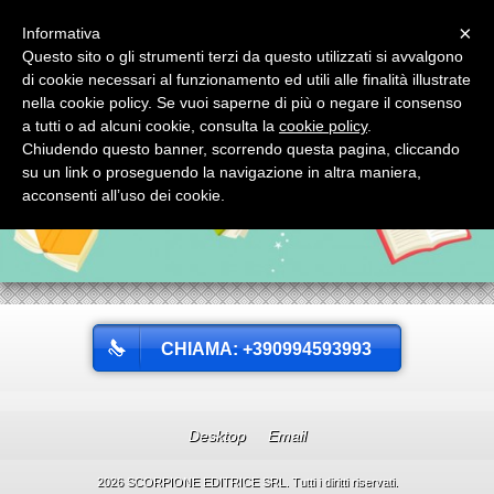
Menu
×
Informativa
Questo sito o gli strumenti terzi da questo utilizzati si avvalgono
SCORPIONE EDITRICE SRL
di cookie necessari al funzionamento ed utili alle finalità illustrate
SCORPIONE EDITRICE SRL via Mignogna, 1 - tel. 0994593993 74123
nella cookie policy. Se vuoi saperne di più o negare il consenso
TARANTO (Italy)
a tutti o ad alcuni cookie, consulta la
cookie policy
.
Chiudendo questo banner, scorrendo questa pagina, cliccando
su un link o proseguendo la navigazione in altra maniera,
acconsenti all’uso dei cookie.
CHIAMA: +390994593993
Desktop
Email
2026 SCORPIONE EDITRICE SRL. Tutti i diritti riservati.