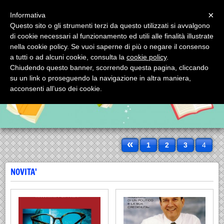
Menu
×
Informativa
Questo sito o gli strumenti terzi da questo utilizzati si avvalgono
SCORPIONE EDITRICE SRL
di cookie necessari al funzionamento ed utili alle finalità illustrate
SCORPIONE EDITRICE SRL via Mignogna, 1 - tel. 0994593993 74123
nella cookie policy. Se vuoi saperne di più o negare il consenso
TARANTO (Italy)
a tutti o ad alcuni cookie, consulta la
cookie policy
.
Chiudendo questo banner, scorrendo questa pagina, cliccando
su un link o proseguendo la navigazione in altra maniera,
acconsenti all’uso dei cookie.
«
1
2
3
4
NOVITA'