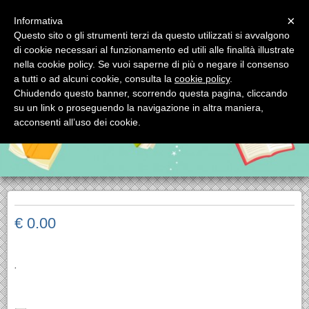
Menu
×
Informativa
Questo sito o gli strumenti terzi da questo utilizzati si avvalgono
SCORPIONE EDITRICE SRL
di cookie necessari al funzionamento ed utili alle finalità illustrate
SCORPIONE EDITRICE SRL via Mignogna, 1 - tel. 0994593993 74123
nella cookie policy. Se vuoi saperne di più o negare il consenso
TARANTO (Italy)
a tutti o ad alcuni cookie, consulta la
cookie policy
.
Chiudendo questo banner, scorrendo questa pagina, cliccando
su un link o proseguendo la navigazione in altra maniera,
acconsenti all’uso dei cookie.
€ 0.00
.