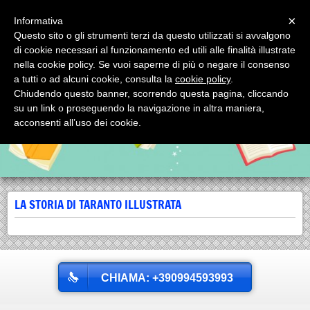
Menu
×
Informativa
Questo sito o gli strumenti terzi da questo utilizzati si avvalgono
SCORPIONE EDITRICE SRL
di cookie necessari al funzionamento ed utili alle finalità illustrate
SCORPIONE EDITRICE SRL via Mignogna, 1 - tel. 0994593993 74123
nella cookie policy. Se vuoi saperne di più o negare il consenso
TARANTO (Italy)
a tutti o ad alcuni cookie, consulta la
cookie policy
.
Chiudendo questo banner, scorrendo questa pagina, cliccando
su un link o proseguendo la navigazione in altra maniera,
acconsenti all’uso dei cookie.
LA STORIA DI TARANTO ILLUSTRATA
CHIAMA: +390994593993