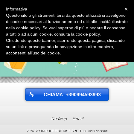
Menu
×
Informativa
Questo sito o gli strumenti terzi da questo utilizzati si avvalgono
SCORPIONE EDITRICE SRL
di cookie necessari al funzionamento ed utili alle finalità illustrate
SCORPIONE EDITRICE SRL via Mignogna, 1 - tel. 0994593993 74123
nella cookie policy. Se vuoi saperne di più o negare il consenso
TARANTO (Italy)
a tutti o ad alcuni cookie, consulta la
cookie policy
.
Chiudendo questo banner, scorrendo questa pagina, cliccando
su un link o proseguendo la navigazione in altra maniera,
acconsenti all’uso dei cookie.
CHIAMA: +390994593993
Desktop
Email
2026 SCORPIONE EDITRICE SRL. Tutti i diritti riservati.