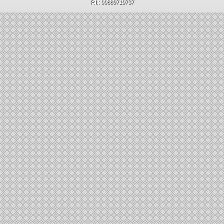
P.I.: 00889710737